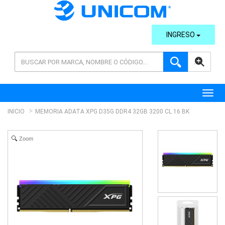
INGRESO
AVANZADA
Toggl
INICIO
MEMORIA ADATA XPG D35G DDR4 32GB 3200 CL 16 BK
Zoom