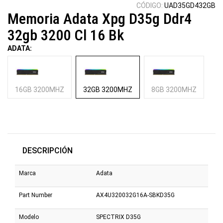
CÓDIGO:
UAD35GD432GB
Memoria Adata Xpg D35g Ddr4
32gb 3200 Cl 16 Bk
ADATA:
16GB 3200MHZ
32GB 3200MHZ
8GB 3200MHZ
DESCRIPCIÓN
Marca
Adata
Part Number
AX4U320032G16A-SBKD35G
Modelo
SPECTRIX D35G