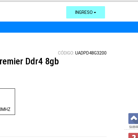
INGRESO
CÓDIGO:
UADPD48G3200
remier Ddr4 8gb
00MHZ
SUBIR