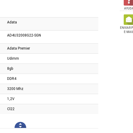
AYUD
Adata
ENVIAR 
E-MAI
AD4U32008G22-SGN
Adata Premier
Udimm
8gb
DDR4
3200 Mhz
1,2V
Cl22