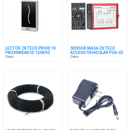
LECTOR ZKTECO PROID 10
SENSOR MASA ZKTECO
PROXIMIDAD ID 125KHZ
ACCESO VEHICULAR PSA-02
RS485
Zkteco
Zkteco