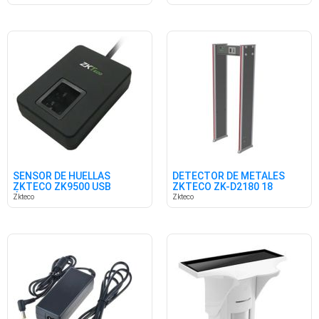
SENSOR DE HUELLAS
DETECTOR DE METALES
ZKTECO ZK9500 USB
ZKTECO ZK-D2180 18
ÓPTICO
ZONAS
Zkteco
Zkteco