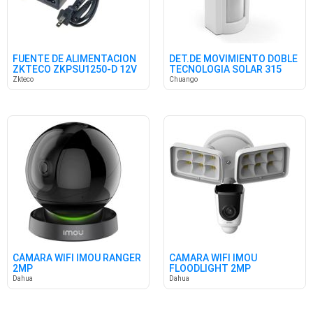
FUENTE DE ALIMENTACION
DET.DE MOVIMIENTO DOBLE
ZKTECO ZKPSU1250-D 12V
TECNOLOGIA SOLAR 315
3A
MHZ
Zkteco
Chuango
CÁMARA WIFI IMOU RANGER
CAMARA WIFI IMOU
2MP
FLOODLIGHT 2MP
Dahua
Dahua