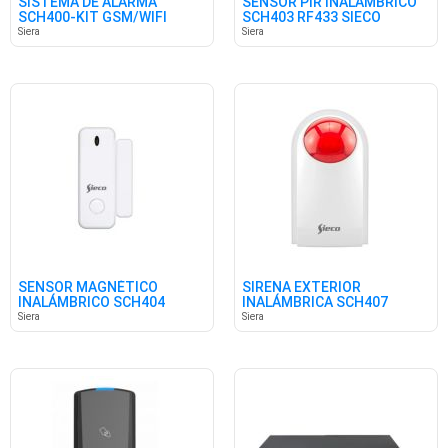
SISTEMA DE ALARMA
SENSOR PIR INALÁMBRICO
SCH400-KIT GSM/WIFI
SCH403 RF433 SIECO
SIECO
Siera
Siera
SENSOR MAGNÉTICO
SIRENA EXTERIOR
INALÁMBRICO SCH404
INALÁMBRICA SCH407
433MHZ SIECO
SIECO
Siera
Siera