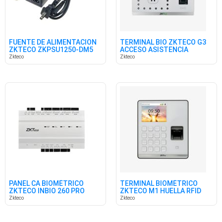
FUENTE DE ALIMENTACION
TERMINAL BIO ZKTECO G3
ZKTECO ZKPSU1250-DM5
ACCESO ASISTENCIA
12V 5A
W/BAT,POE
Zkteco
Zkteco
PANEL CA BIOMÉTRICO
TERMINAL BIOMÉTRICO
ZKTECO INBIO 260 PRO
ZKTECO M1 HUELLA RFID
PLUS 2P
WIFI
Zkteco
Zkteco