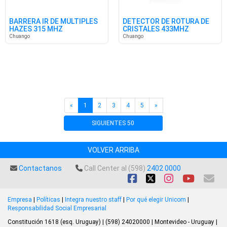
BARRERA IR DE MÚLTIPLES
DETECTOR DE ROTURA DE
HAZES 315 MHZ
CRISTALES 433MHZ
Chuango
Chuango
«
1
2
3
4
5
»
SIGUIENTES 50
VOLVER ARRIBA
Contactanos
Call Center al (598)
2402 0000
Empresa
|
Políticas
|
Integra nuestro staff
|
Por qué elegir Unicom
|
Responsabilidad Social Empresarial
Constitución 1618 (esq. Uruguay) | (598) 24020000 | Montevideo - Uruguay |