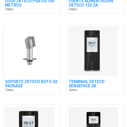
LOOP ZKTECO PSA-03 100
FUENTE ALIMENTACION
METROS
ZKTECO 12V 2A
Zkteco
Zkteco
SOPORTE ZKTECO ROTS-02
TERMINAL ZKTECO
PACKAGE
SENSEFACE 3A
MULTIBIOMÉTRICO IP65
Zkteco
Zkteco