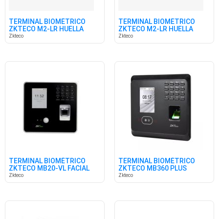
TERMINAL BIOMÉTRICO
TERMINAL BIOMÉTRICO
ZKTECO M2-LR HUELLA
ZKTECO M2-LR HUELLA
TARJETA ID
TARJ C/BAT
Zkteco
Zkteco
TERMINAL BIOMÉTRICO
TERMINAL BIOMÉTRICO
ZKTECO MB20-VL FACIAL
ZKTECO MB360 PLUS
WIFI
MULTIBIO
Zkteco
Zkteco