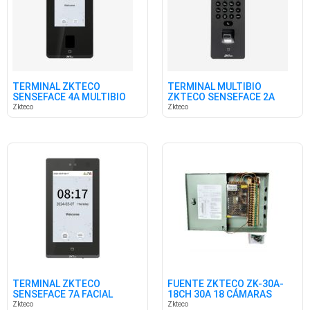
TERMINAL ZKTECO
TERMINAL MULTIBIO
SENSEFACE 4A MULTIBIO
ZKTECO SENSEFACE 2A
VIDEO SIP
VIDEO SIP
Zkteco
Zkteco
TERMINAL ZKTECO
FUENTE ZKTECO ZK-30A-
SENSEFACE 7A FACIAL
18CH 30A 18 CÁMARAS
HUELLA IP65
Zkteco
Zkteco