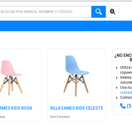
AVANZADA
¿NO ENC
Utiliza 
izquier
Intenta
concret
Usa nu
contac
Contact
(
EAMES KIDS ROSA
SILLA EAMES KIDS CELESTE
ture
Unsi Furniture