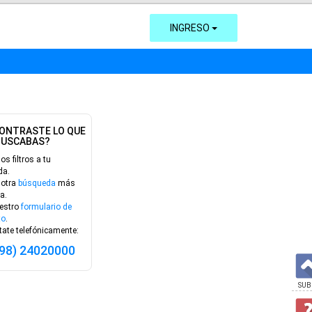
INGRESO
ONTRASTE LO QUE
BUSCABAS?
los filtros a tu
da.
 otra
búsqueda
más
a.
estro
formulario de
to
.
ate telefónicamente:
598) 24020000
SUB