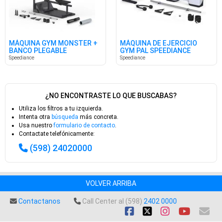
MÁQUINA GYM MONSTER +
MÁQUINA DE EJERCICIO
BANCO PLEGABLE
GYM PAL SPEEDIANCE
SPEEDIANCE
Speediance
Speediance
¿NO ENCONTRASTE LO QUE BUSCABAS?
Utiliza los filtros a tu izquierda.
Intenta otra
búsqueda
más concreta.
Usa nuestro
formulario de contacto
.
Contactate telefónicamente:
(598) 24020000
VOLVER ARRIBA
Contactanos
Call Center al (598)
2402 0000