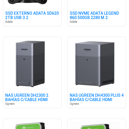
SSD EXTERNO ADATA SD620
SSD NVME ADATA LEGEND
2TB USB 3.2
860 500GB 2280 M.2
5000/3000
Adata
Adata
NAS UGREEN DH2300 2
NAS UGREEN DH4300 PLUS 4
BAHÍAS C/CABLE HDMI
BAHÍAS C/CABLE HDMI
Ugreen
Ugreen