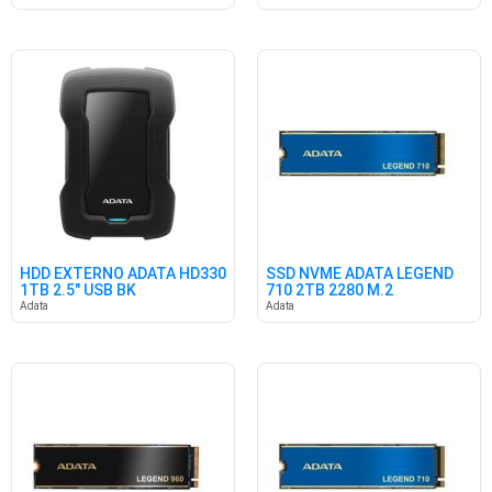
HDD EXTERNO ADATA HD330
SSD NVME ADATA LEGEND
1TB 2.5" USB BK
710 2TB 2280 M.2
2400/1800
Adata
Adata