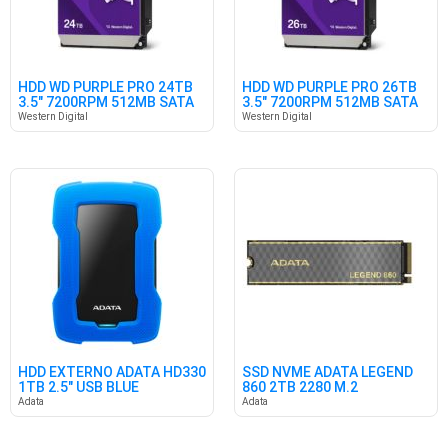
HDD WD PURPLE PRO 24TB
HDD WD PURPLE PRO 26TB
3.5" 7200RPM 512MB SATA
3.5" 7200RPM 512MB SATA
CMR
Western Digital
Western Digital
HDD EXTERNO ADATA HD330
SSD NVME ADATA LEGEND
1TB 2.5" USB BLUE
860 2TB 2280 M.2
6000/5000
Adata
Adata