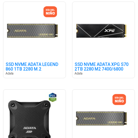
SSD NVME ADATA LEGEND
SSD NVME ADATA XPG S70
860 1TB 2280 M.2
2TB 2280 M2 7400/6800
6000/4000
Adata
Adata