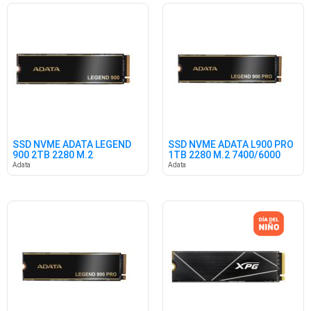
SSD NVME ADATA LEGEND
SSD NVME ADATA L900 PRO
900 2TB 2280 M.2
1TB 2280 M.2 7400/6000
7000/5400
Adata
Adata