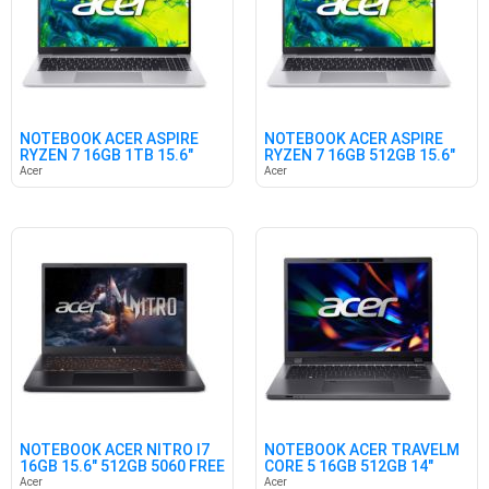
NOTEBOOK ACER ASPIRE
NOTEBOOK ACER ASPIRE
RYZEN 7 16GB 1TB 15.6"
RYZEN 7 16GB 512GB 15.6"
W11
W11
Acer
Acer
NOTEBOOK ACER NITRO I7
NOTEBOOK ACER TRAVELM
16GB 15.6" 512GB 5060 FREE
CORE 5 16GB 512GB 14"
W11PRO
Acer
Acer