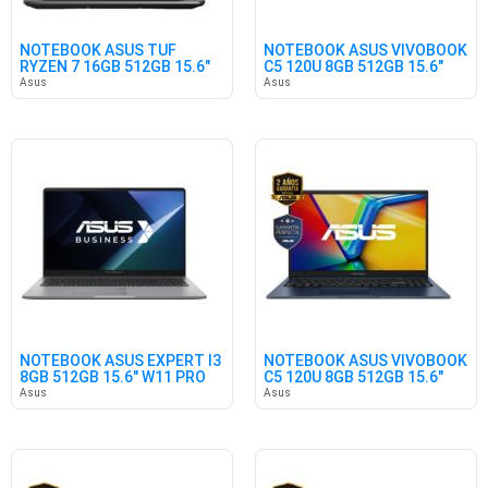
NOTEBOOK ASUS TUF
NOTEBOOK ASUS VIVOBOOK
RYZEN 7 16GB 512GB 15.6"
C5 120U 8GB 512GB 15.6"
3050 FR
WIN
Asus
Asus
NOTEBOOK ASUS EXPERT I3
NOTEBOOK ASUS VIVOBOOK
8GB 512GB 15.6" W11 PRO
C5 120U 8GB 512GB 15.6"
W11
Asus
Asus