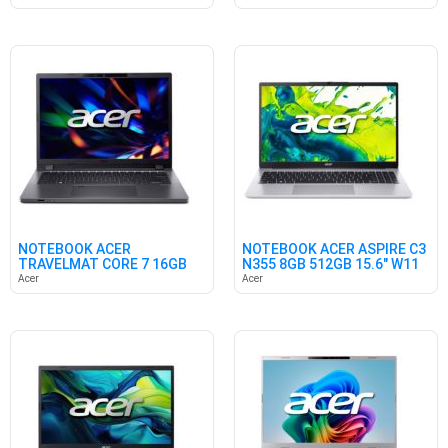
NOTEBOOK ACER
NOTEBOOK ACER ASPIRE C3
TRAVELMAT CORE 7 16GB
N355 8GB 512GB 15.6" W11
1TB 14" W11PRO
Acer
Acer