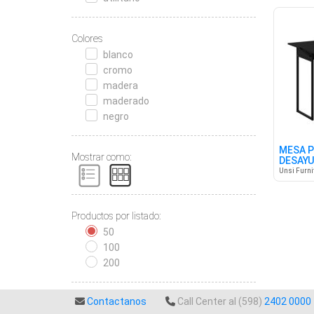
Colores
blanco
cromo
madera
maderado
negro
MESA P
Mostrar como:
DESAY
NEGRO
Unsi Furni
Productos por listado:
50
100
200
Contactanos
Call Center al (598)
2402 0000