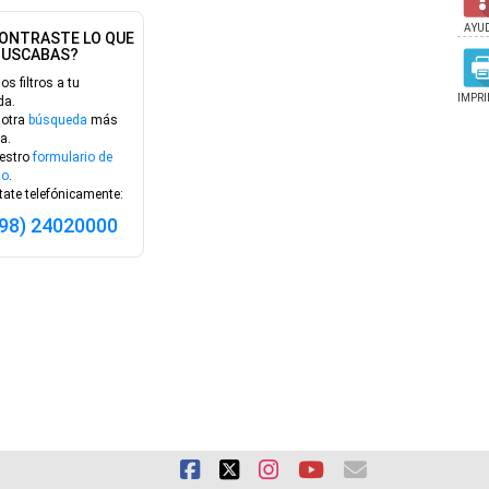
AYU
ONTRASTE LO QUE
BUSCABAS?
los filtros a tu
IMPRI
da.
 otra
búsqueda
más
a.
estro
formulario de
to
.
ate telefónicamente:
598) 24020000