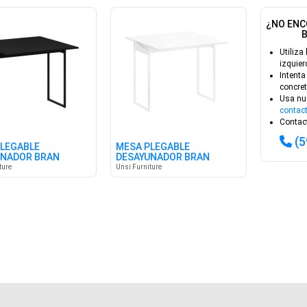
¿NO ENC
Utiliza 
izquier
Intenta
concret
Usa nu
contac
Contact
(
LEGABLE
MESA PLEGABLE
UNADOR BRAN
DESAYUNADOR BRAN
BLANCO
ture
Unsi Furniture