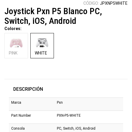
CÓDIGO:
JPXNP5WHITE
Joystick Pxn P5 Blanco PC,
Switch, iOS, Android
Colores:
PINK
WHITE
DESCRIPCIÓN
Marca
Pxn
Part Number
PXN-P5-WHITE
Consola
PC, Switch, iOS, Android