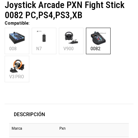
Joystick Arcade PXN Fight Stick
0082 PC,PS4,PS3,XB
Compatible:
008
N7
V900
0082
V3 PRO
DESCRIPCIÓN
Marca
Pxn