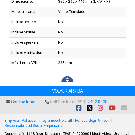
Dimensiones
356 x 200 x 440 mm (L x W x H)
Material transp.
Vidrio Templado
Incluye teclado
No
Incluye Mouse
No
Incluye speakers
No
Incluye Ventilacion
No
Máx. Largo GPU
335 mm
VOLVER ARRIBA
Contactanos
Call Center al (598)
2402 0000
Empresa
|
Políticas
|
Integra nuestro staff
|
Por qué elegir Unicom
|
Responsabilidad Social Empresarial
Constitución 1618 (esq. Uruguay) | (598) 24020000 | Montevideo - Uruguay |