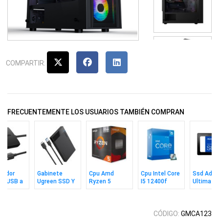
COMPARTIR:
FRECUENTEMENTE LOS USUARIOS TAMBIÉN COMPRAN
tador
Gabinete
Cpu Amd
Cpu Intel Core
Ssd Adat
en USB a
Ugreen SSD Y
Ryzen 5
I5 12400f
Ultimate
 para
HDD 2.5" USB
5600gt Am4
S1700 S/video
Su650 5
Y HDD
3.0 SATA
Box
12va G. Box
2.5" Sata
CÓDIGO:
GMCA123