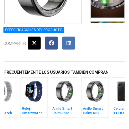
ESPECIFICACIONES DEL PRODUCTO
COMPARTIR:
FRECUENTEMENTE LOS USUARIOS TAMBIÉN COMPRAN
Reloj
Anillo Smart
Anillo Smart
Celular X
twatch
Smartwatch
Colmi R02
Colmi R02
11 Lite 5
 I28 Ultra
Colmi P71
Black Talle 11
Black Talle 8
8/128gb 
Blue