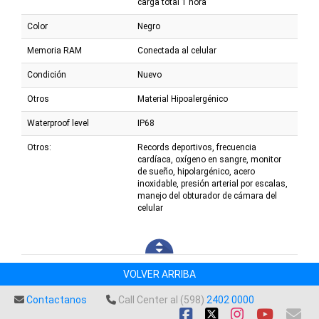
carga total 1 hora
Color
Negro
Memoria RAM
Conectada al celular
Condición
Nuevo
Otros
Material Hipoalergénico
Waterproof level
IP68
Otros:
Records deportivos, frecuencia
cardíaca, oxígeno en sangre, monitor
de sueño, hipolargénico, acero
inoxidable, presión arterial por escalas,
manejo del obturador de cámara del
celular
VOLVER ARRIBA
Contactanos
Call Center al (598)
2402 0000