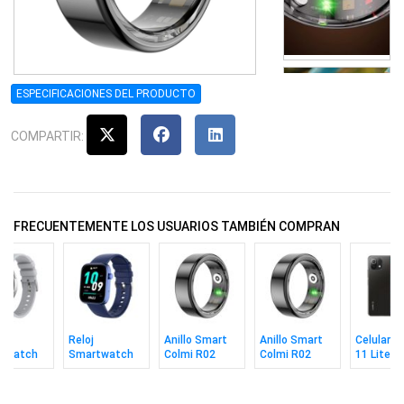
ESPECIFICACIONES DEL PRODUCTO
COMPARTIR:
FRECUENTEMENTE LOS USUARIOS TAMBIÉN COMPRAN
Reloj
Anillo Smart
Anillo Smart
Celular X
twatch
Smartwatch
Colmi R02
Colmi R02
11 Lite 5
 I28 Ultra
Colmi P71
Black Talle 11
Black Talle 8
8/128gb 
Blue