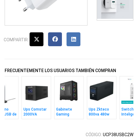
COMPARTIR:
FRECUENTEMENTE LOS USUARIOS TAMBIÉN COMPRAN
ófono
Ups Comstar
Gabinete
Ups Zkteco
Switch
en USB de
2000VA
Gaming
800va 480w
Inteligen
torio
1200W 220v
Perseo 365
220v-240v
Sonoff
50/60hz
3+1 Fanes
Basicr4
ARGB
CÓDIGO:
UCP38USBC2W