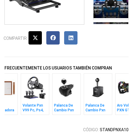
COMPARTIR:
FRECUENTEMENTE LOS USUARIOS TAMBIÉN COMPRAN
eta
Volante Pxn
Palanca De
Palanca De
Aro Vola
alizadora
V99 Pc, Ps4,
Cambio Pxn
Cambio Pxn
PXN GT 
n
Xbox One,
A7 6+1
7+1 Sf U
X10 Bw
Xbox Series
X|S
CÓDIGO:
STANDPNXA10