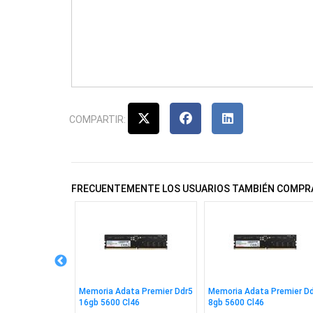
COMPARTIR:
FRECUENTEMENTE LOS USUARIOS TAMBIÉN COMPR
ta Premier Ddr4
Memoria Adata Premier Ddr5
Memoria Adata Premier D
22
16gb 5600 Cl46
8gb 5600 Cl46