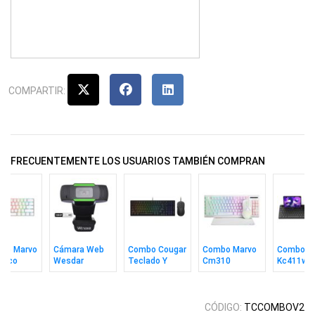
COMPARTIR:
FRECUENTEMENTE LOS USUARIOS TAMBIÉN COMPRAN
ado Marvo
Cámara Web
Combo Cougar
Combo Marvo
Combo M
nico
Wesdar
Teclado Y
Cm310
Kc411w
3g 60%
W1080
Mouse
Teclado In +
Teclado 
ed Ing Wh
Combat S
Mouse + Pad
Mouse S
Wh Ing
Inalámbri
CÓDIGO:
TCCOMBOV2