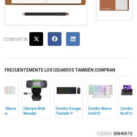
COMPARTIR:
FRECUENTEMENTE LOS USUARIOS TAMBIÉN COMPRAN
ado Marvo
Cámara Web
Combo Cougar
Combo Marvo
Combo M
nico
Wesdar
Teclado Y
Cm310
Kc411w
3g 60%
W1080
Mouse
Teclado In +
Teclado 
ed Ing Wh
Combat S
Mouse + Pad
Mouse S
Wh Ing
Inalámbri
CÓDIGO:
BNHNX10