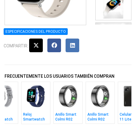
ESPECIFICACIONES DEL PRODUCTO
COMPARTIR:
FRECUENTEMENTE LOS USUARIOS TAMBIÉN COMPRAN
Reloj
Anillo Smart
Anillo Smart
Celular X
twatch
Smartwatch
Colmi R02
Colmi R02
11 Lite 5
 I28 Ultra
Colmi P71
Black Talle 11
Black Talle 8
8/128gb 
Blue