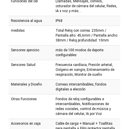
Funciones del cel
Llamadas, Mensajes, correos,
octurador de cámara del celular, Redes,
IA x voz y más...
Resistencia al agua
IP68
medidas
Total Reloj con correa: 235mm /
Pantalla alto: 45,6mm / Pantalla ancho:
38mm / Reloj profundidad: 10mm
Sensores ejercicio
más de 100 modos de deporte
configurables
Sensores Salud
Frecuencia cardíaca, Presión arterial,
Oxígeno en sangre, Entrenamiento de
respiración, Monitor de sueño
Materiales y Diseño
Correas intercambiables, fondos
digitales a elección
Otras Funciones
Fondos de reloj configurables e
intercambiables, Notificaciones de
redes sociales, control de música y
cámara del celular, IA por Voz
Accesorios en caja
Cable de carga + Manual + Toallitas
para pantalla + Film protector pantalla