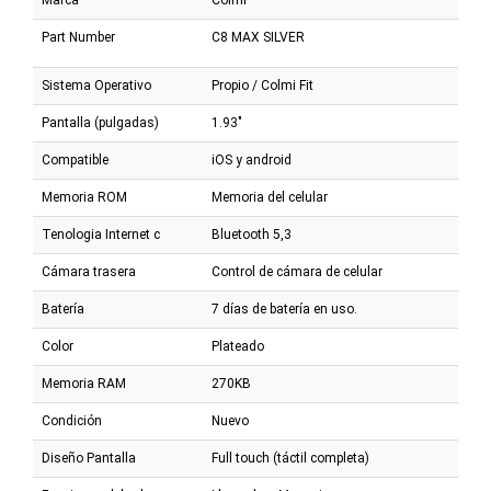
Marca
Colmi
Part Number
C8 MAX SILVER
Sistema Operativo
Propio / Colmi Fit
Pantalla (pulgadas)
1.93"
Compatible
iOS y android
Memoria ROM
Memoria del celular
Tenologia Internet c
Bluetooth 5,3
Cámara trasera
Control de cámara de celular
Batería
7 días de batería en uso.
Color
Plateado
Memoria RAM
270KB
Condición
Nuevo
Diseño Pantalla
Full touch (táctil completa)