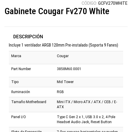
CÓDIGO:
GCFV270WHITE
Gabinete Cougar Fv270 White
DESCRIPCIÓN
Incluye 1 ventilador ARGB 120mm Pre-instalado (Soporta 9 Fanes)
Marca
Cougar
Part Number
3858M60.0001
Tipo
Mid Tower
Iluminación
RGB
Tamaño Motherboard
Mini ITX / Micro ATX / ATX / CEB / E-
ATX
Panel I/O
Type C Gen 2 x 1, USB 3.0 x 2, 4 Pole
Headset Audio Jack, Reset Button