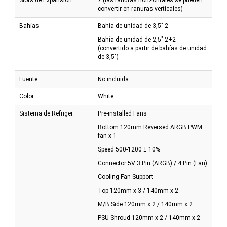
Slots de Expansión
7 (las ranuras horizontales se pueden
convertir en ranuras verticales)
Bahías
Bahía de unidad de 3,5" 2
Bahía de unidad de 2,5" 2+2
(convertido a partir de bahías de unidad
de 3,5")
Fuente
No incluida
Color
White
Sistema de Refriger.
Pre-installed Fans
Bottom 120mm Reversed ARGB PWM
fan x 1
Speed 500-1200 ± 10%
Connector 5V 3 Pin (ARGB) / 4 Pin (Fan)
Cooling Fan Support
Top 120mm x 3 / 140mm x 2
M/B Side 120mm x 2 / 140mm x 2
PSU Shroud 120mm x 2 / 140mm x 2