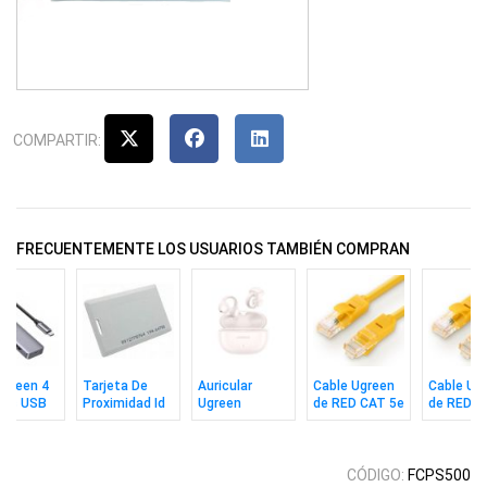
COMPARTIR:
FRECUENTEMENTE LOS USUARIOS TAMBIÉN COMPRAN
Ugreen 4
Tarjeta De
Auricular
Cable Ugreen
Cable Ug
tos USB
Proximidad Id
Ugreen
de RED CAT 5e
de RED C
125khz Gruesa
Inalambrico
U/UPT 3m Ylw
5m YW
Zkteco
Hitune S3 Wt
CÓDIGO:
FCPS500