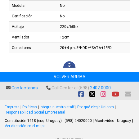
Modular
No
Certificación
No
Voltaje
220v/60hz
Ventilador
12cm
Conectores
20+4 pin; 3*HDD+*SATA+1*FD
VOLVER ARRIBA
Contactanos
Call Center al (598)
2402 0000
Empresa
|
Políticas
|
Integra nuestro staff
|
Por qué elegir Unicom
|
Responsabilidad Social Empresarial
Constitución 1618 (esq. Uruguay) | (598) 24020000 | Montevideo - Uruguay |
Ver dirección en el mapa