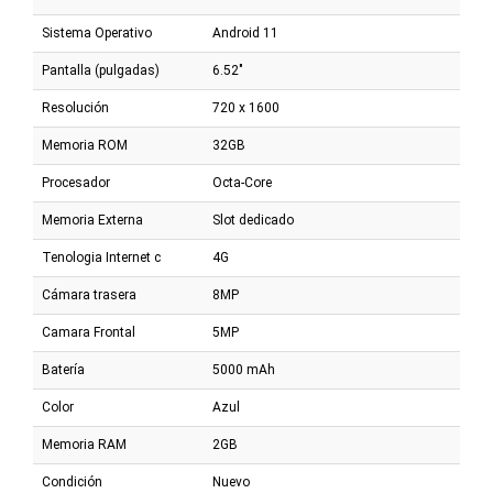
Sistema Operativo
Android 11
Pantalla (pulgadas)
6.52"
Resolución
720 x 1600
Memoria ROM
32GB
Procesador
Octa-Core
Memoria Externa
Slot dedicado
Tenologia Internet c
4G
Cámara trasera
8MP
Camara Frontal
5MP
Batería
5000 mAh
Color
Azul
Memoria RAM
2GB
Condición
Nuevo