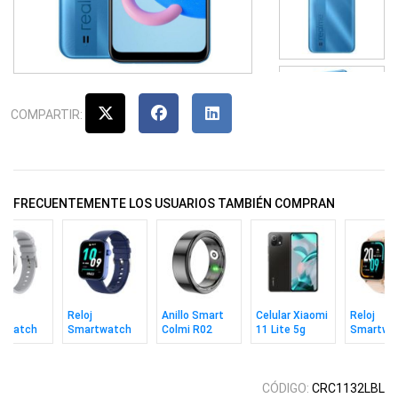
COMPARTIR:
FRECUENTEMENTE LOS USUARIOS TAMBIÉN COMPRAN
Reloj
Anillo Smart
Celular Xiaomi
Reloj
twatch
Smartwatch
Colmi R02
11 Lite 5g
Smartwa
 I28 Ultra
Colmi P71
Black Talle 8
8/128gb Black
Colmi C8
Blue
Gold
CÓDIGO:
CRC1132LBL