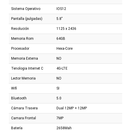
Sistema Operativo
IOS12
Pantalla (pulgadas)
5.8"
Resolución
1125 x 2436
Memoria Rom
64GB
Procesador
Hexa-Core
Memoria Externa
NO
Tenologia Internet C
4G-LTE
Lector Memoria
NO
Wifi
SI
Bluetooth
5.0
Cámara Trasera
Dual 12MP + 12MP
Camara Frontal
7MP
Batería
2658Mah