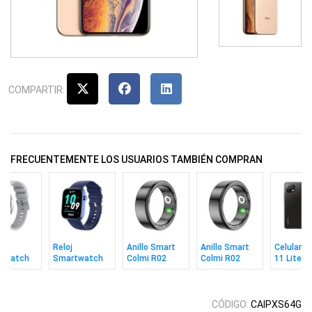
COMPARTIR:
FRECUENTEMENTE LOS USUARIOS TAMBIÉN COMPRAN
Reloj
Anillo Smart
Anillo Smart
Celular X
twatch
Smartwatch
Colmi R02
Colmi R02
11 Lite 5
 I28 Ultra
Colmi P71
Black Talle 11
Black Talle 8
8/128gb 
Blue
CÓDIGO:
CAIPXS64G