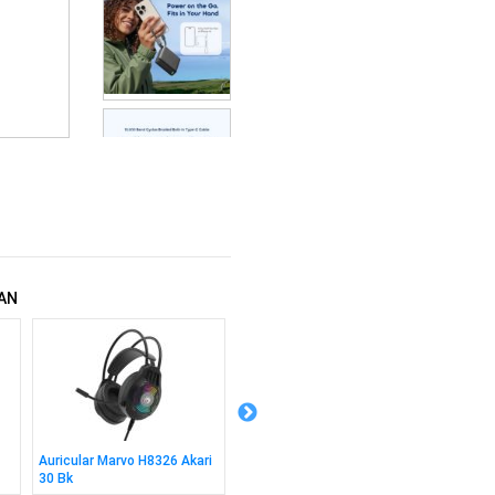
AN
Auricular Marvo H8326 Akari
Combo Marvo Kc411w
Cable 
30 Bk
Teclado + Mouse Sp
2m Bk