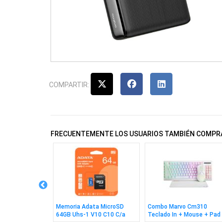
COMPARTIR:
FRECUENTEMENTE LOS USUARIOS TAMBIÉN COMPR
5 EN 1 Hdmi
Memoria Adata MicroSD
Combo Marvo Cm310
64GB Uhs-1 V10 C10 C/a
Teclado In + Mouse + Pad