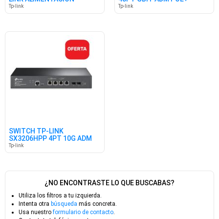
REDUNDANTE
4SFP+
Tp-link
Tp-link
SWITCH TP-LINK
SX3206HPP 4PT 10G ADM
4POE++ 2SFP+
Tp-link
¿NO ENCONTRASTE LO QUE BUSCABAS?
Utiliza los filtros a tu izquierda.
Intenta otra
búsqueda
más concreta.
Usa nuestro
formulario de contacto
.