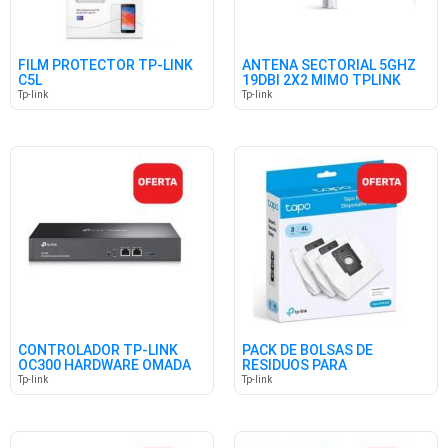
FILM PROTECTOR TP-LINK
ANTENA SECTORIAL 5GHZ
C5L
19DBI 2X2 MIMO TPLINK
Tp-link
Tp-link
CONTROLADOR TP-LINK
PACK DE BOLSAS DE
OC300 HARDWARE OMADA
RESIDUOS PARA
ASPIRADORA TAPO
Tp-link
Tp-link