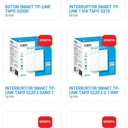
BOTON SMART TP-LINK
INTERRUPTOR SMART TP-
TAPO S200D
LINK 1 VIA TAPO S210
Tp-link
Tp-link
INTERRUPTOR SMART TP-
INTERRUPTOR SMART TP-
LINK TAPO S220 2 GANG 1
LINK TAPO S220 2 G 1 WAY
WAY
V1.0
Tp-link
Tp-link