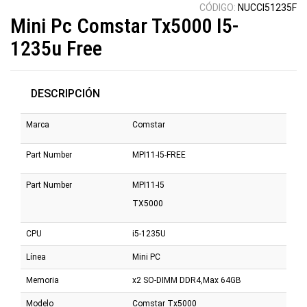
CÓDIGO:
NUCCI51235F
Mini Pc Comstar Tx5000 I5-
1235u Free
DESCRIPCIÓN
Marca
Comstar
Part Number
MPI11-I5-FREE
Part Number
MPI11-I5
TX5000
CPU
i5-1235U
Línea
Mini PC
Memoria
x2 SO-DIMM DDR4,Max 64GB
Modelo
Comstar Tx5000