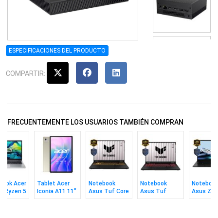
ESPECIFICACIONES DEL PRODUCTO
COMPARTIR:
FRECUENTEMENTE LOS USUARIOS TAMBIÉN COMPRAN
book Acer
Tablet Acer
Notebook
Notebook
Noteboo
e Ryzen 5
Iconia A11 11"
Asus Tuf Core
Asus Tuf
Asus Zen
 512gb
128GB/4GB
i7 16gb 512gb
Ryzen 7 16gb
Ryzen 7 
 Free
Wi-Fi Silver
16" W 5050
512gb 16"
1tb 14" 
5050 W11