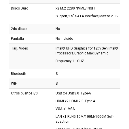
Disco Duro
x2 M.2 2280 NVME/ NGFF
Support,2.5" SATA Interface,Max to 2TB
2do disco
No
Pantalla
No Incluido
Tarj. Video
Intel® UHD Graphics for 12th Gen Intel®
Processors,Graphic Max Dynamic
Frequency 1.1GHZ
Bluetooth
Si
WIFI
Si
Otros puertos i/0
USB x4 USB3.0 Type-A
HDMI x2 HDMI 2.0 Type A
VGA x1 VGA
LAN x1 RJ45 10M/100M/1000M Self-
adaption