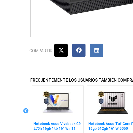
COMPARTIR:
FRECUENTEMENTE LOS USUARIOS TAMBIÉN COMPR
us Tuf C5 210h
Notebook Asus Vivobook C9
Notebook Asus Tuf Core i
6" W 3050 6gb
270h 16gb 1tb 16" Win11
16gb 512gb 16" W 5050