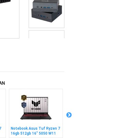
AN
7
Notebook Asus Tuf Ryzen 7
Notebook Asus Zenbook
Notebo
16gb 512gb 16" 5050 W11
Ryzen 7 16gb 1tb 14" WIN
N150 8