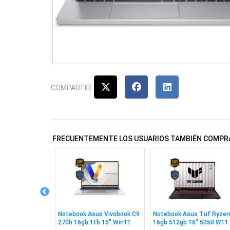
COMPARTIR:
FRECUENTEMENTE LOS USUARIOS TAMBIÉN COMPR
us Tuf C5 210h
Notebook Asus Vivobook C9
Notebook Asus Tuf Ryzen
6" W 3050 6gb
270h 16gb 1tb 16" Win11
16gb 512gb 16" 5050 W11