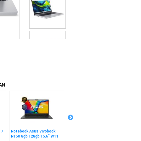
AN
 7
Notebook Asus Vivobook
Notebook Asus Tuf Ryzen 7
Notebo
N150 8gb 128gb 15.6" W11
16gb 512gb 15.6" 3050 FR
120u 8g