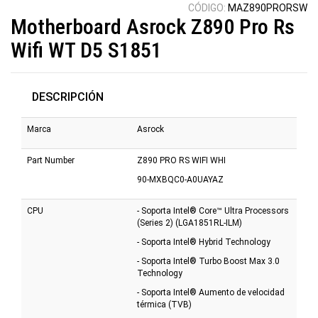
CÓDIGO:
MAZ890PRORSW
Motherboard Asrock Z890 Pro Rs
Wifi WT D5 S1851
DESCRIPCIÓN
Marca
Asrock
Part Number
Z890 PRO RS WIFI WHI
90-MXBQC0-A0UAYAZ
CPU
- Soporta Intel® Core™ Ultra Processors
(Series 2) (LGA1851RL-ILM)
- Soporta Intel® Hybrid Technology
- Soporta Intel® Turbo Boost Max 3.0
Technology
- Soporta Intel® Aumento de velocidad
térmica (TVB)