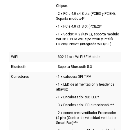
Chipset:
- 2 x PCIe 4.0 x4 Slots (PCIE3 y PCIE4),
Soporta modo x4*
- 1 x PCIe 4.0 x1 Slot (PCIE2)*
- 1 x Socket M.2 (Key E), soporta modulo
WiFi/BT PCIe WiFi tipo 2230 y Intel®
CNVio/CNVio2 (Integrada WiFi/BT)
WiFi
- 802.11axe Wi-Fi 6E Module
Bluetooth
- Soporta Bluetooth 5.3
Conectores
- 1 x cabecera SPI TPM
- 1 x LED de alimentación y header de
altavóz
- 1 x Encabezado RGB LED*
- 3 x Encabezado LED direccionable**
- 2 x conectores ventilador Procesador
(4-pin) (Control de velocidad ventilador
Smart Fan)***