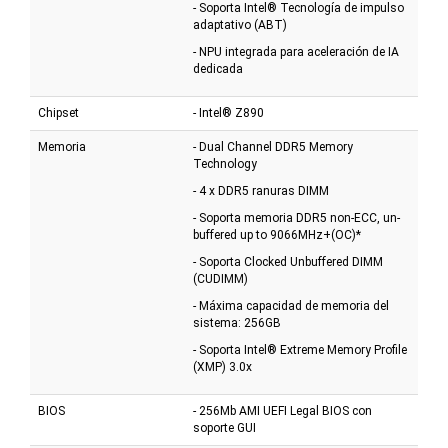
- Soporta Intel® Tecnología de impulso
adaptativo (ABT)
- NPU integrada para aceleración de IA
dedicada
Chipset
- Intel® Z890
Memoria
- Dual Channel DDR5 Memory
Technology
- 4 x DDR5 ranuras DIMM
- Soporta memoria DDR5 non-ECC, un-
buffered up to 9066MHz+(OC)*
- Soporta Clocked Unbuffered DIMM
(CUDIMM)
- Máxima capacidad de memoria del
sistema: 256GB
- Soporta Intel® Extreme Memory Profile
(XMP) 3.0x
BIOS
- 256Mb AMI UEFI Legal BIOS con
soporte GUI