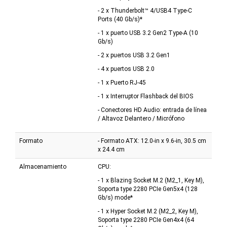
- 2 x Thunderbolt™ 4/USB4 Type-C
Ports (40 Gb/s)*
- 1 x puerto USB 3.2 Gen2 Type-A (10
Gb/s)
- 2 x puertos USB 3.2 Gen1
- 4 x puertos USB 2.0
- 1 x Puerto RJ-45
- 1 x Interruptor Flashback del BIOS
- Conectores HD Audio: entrada de línea
/ Altavoz Delantero / Micrófono
Formato
- Formato ATX: 12.0-in x 9.6-in, 30.5 cm
x 24.4 cm
Almacenamiento
CPU:
- 1 x Blazing Socket M.2 (M2_1, Key M),
Soporta type 2280 PCIe Gen5x4 (128
Gb/s) mode*
- 1 x Hyper Socket M.2 (M2_2, Key M),
Soporta type 2280 PCIe Gen4x4 (64