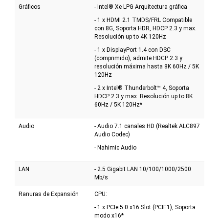
Gráficos
- Intel® Xe LPG Arquitectura gráfica
- 1 x HDMI 2.1 TMDS/FRL Compatible
con 8G, Soporta HDR, HDCP 2.3 y max.
Resolución up to 4K 120Hz
- 1 x DisplayPort 1.4 con DSC
(comprimido), admite HDCP 2.3 y
resolución máxima hasta 8K 60Hz / 5K
120Hz
- 2 x Intel® Thunderbolt™ 4, Soporta
HDCP 2.3 y max. Resolución up to 8K
60Hz / 5K 120Hz*
Audio
- Audio 7.1 canales HD (Realtek ALC897
Audio Codec)
- Nahimic Audio
LAN
- 2.5 Gigabit LAN 10/100/1000/2500
Mb/s
Ranuras de Expansión
CPU:
- 1 x PCIe 5.0 x16 Slot (PCIE1), Soporta
modo x16*