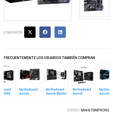
COMPARTIR:
FRECUENTEMENTE LOS USUARIOS TAMBIÉN COMPRAN
erboard
Motherboard
Motherboard
Motherboard
Motherbo
ck Z890
Asrock
Asrock B850m
Asrock
Asrock
ixer Wifi
B450m-hdv
Pro-a Am5
B850m-x Wifi
A520m-h
1851
R4.0 Am4
R2.0 Am5
AM4
CÓDIGO:
MAH670MPRORS