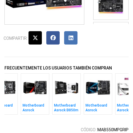
COMPARTIR:
FRECUENTEMENTE LOS USUARIOS TAMBIÉN COMPRAN
erboard
Motherboard
Motherboard
Motherboard
Motherbo
ck
Asrock
Asrock B850m
Asrock
Asrock 
m-hvs
B450m-hdv
Pro-a Am5
A520m-hdv
Hdv/m.2 
2.0 S1700
R4.0 Am4
AM4
Am5
CÓDIGO:
MAB550MPGRIP