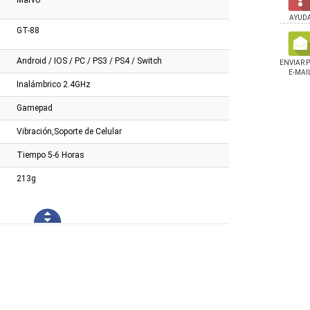
AYUD
GT-88
Android / IOS / PC / PS3 / PS4 / Switch
ENVIAR 
E-MAI
Inalámbrico 2.4GHz
Gamepad
Vibración,Soporte de Celular
Tiempo 5-6 Horas
213g
d Ryzen 5 5500 Am4
Ssd Nvme Adata Legend 710
Ssd Adata Ultimate