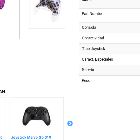
Part Number
Consola
Conectividad
Tipo Joystick
Caract. Especiales
Bateria
Peso
AN
80
Joystick Marvo Gt-019
Adaptador Ugreen RJ45 a
Cpu Am