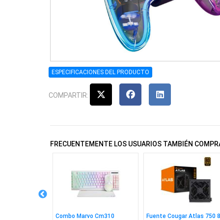
ESPECIFICACIONES DEL PRODUCTO
COMPARTIR:
FRECUENTEMENTE LOS USUARIOS TAMBIÉN COMPR
n de RED CAT7
Combo Marvo Cm310
Fuente Cougar Atlas 750 