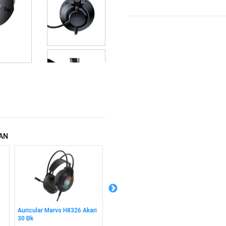
AN
Auricular Marvo H8326 Akari
Combo Marvo Kc411w
Cable 
30 Bk
Teclado + Mouse Sp
2m Bk