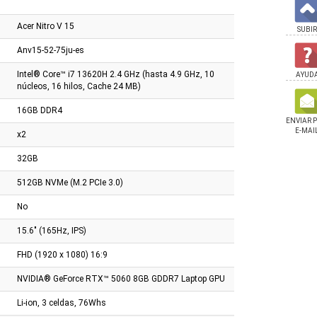
Acer Nitro V 15
SUBIR
Anv15-52-75ju-es
Intel® Core™ i7 13620H 2.4 GHz (hasta 4.9 GHz, 10
AYUD
núcleos, 16 hilos, Cache 24 MB)
16GB DDR4
ENVIAR 
E-MAI
x2
32GB
512GB NVMe (M.2 PCIe 3.0)
No
15.6" (165Hz, IPS)
FHD (1920 x 1080) 16:9
NVIDIA® GeForce RTX™ 5060 8GB GDDR7 Laptop GPU
Li-ion, 3 celdas, 76Whs
ok Asus Vivobook
Notebook Asus Tuf Ryzen 7
Notebook Asus Vivob