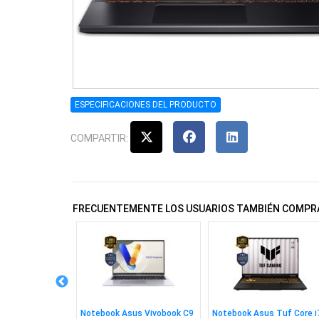
ESPECIFICACIONES DEL PRODUCTO
COMPARTIR:
FRECUENTEMENTE LOS USUARIOS TAMBIÉN COMPR
us Tuf C5 210h
Notebook Asus Vivobook C9
Notebook Asus Tuf Core i