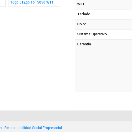
16gb 512gb 16" 5050 W11
Ryzen 7 16gb 1tb 14" WIN
N150 8
WIFI
Teclado
Color
Sistema Operativo
Garantía
om
|
Responsabilidad Social Empresarial