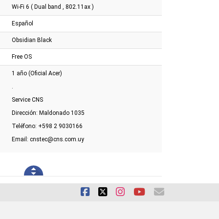
gb 128gb 15.6" W11
16gb 512gb 15.6" 3050 FR
120u 8gb 512gb 15.6
Wi-Fi 6 ( Dual band , 802.11ax )
Español
Obsidian Black
Free OS
1 año (Oficial Acer)
.
Service CNS
Dirección: Maldonado 1035
Teléfono: +598 2 9030166
Email: cnstec@cns.com.uy