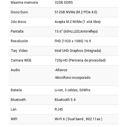
Maxima memoria
32GB DDR5
Disco Duro
512GB NVMe (M.2 PCIe 4.0)
2do disco
Acepta M.2 NVMe (1 slot libre)
Pantalla
15.6" (60Hz,LED,Antirreflejo)
Resolución
FHD (1920 x 1080) 16:9
Tarj. Video
Intel UHD Graphics (Integrada)
Camara WEB
720p HD (Persiana de privacidad)
Audio
-Altavoz
-Micrófono incorporado
Batería
Li-ion, 3 celdas, 50Whs
Bluetooth
Bluetooth 5.4
Lan
RJ45
WIFI
Wi-Fi 6 ( Dual band , 802.11ax )