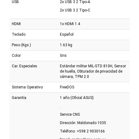
USB
2x USB 3.2 Tipo-A
2x USB 3.2 Tipo-C
HDMI
1x HDMI 1.4
Teclado
Español
Peso (Kgs.)
1.63 kg
Color
Gris
Car. Especiales
Estándar militar MIL-STD 810H, Sensor
de huella, Obturador de privacidad de
cámara, TPM 2.0
Sistema Operativo
FreeDOS
Garantía
1 año (Oficial ASUS)
.
Service CNS
Dirección: Maldonado 1035
Teléfono: +598 2 9030166