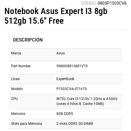
CÓDIGO:
0803P1503CVA
Notebook Asus Expert I3 8gb
512gb 15.6" Free
DESCRIPCIÓN
Marca
Asus
Part Number
90NX0881-M01V70
Línea
ExpertBook
Modelo
P1503CVA-S71670
CPU
INTEL Core i3 1315U 1.2GHz a 4.5GHz
(cores 6 hilos 8, Cache 10MB)
Memoria
8GB DDR5
Slots para Memoria
2 slots DDR5 SO-DIMM