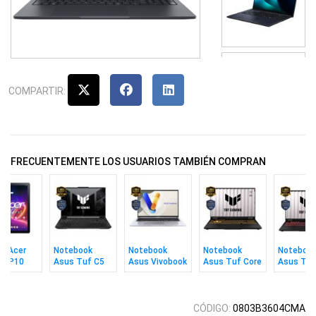
COMPARTIR:
FRECUENTEMENTE LOS USUARIOS TAMBIÉN COMPRAN
et Acer
Notebook
Notebook
Notebook
Noteboo
IA P10
Asus Tuf C5
Asus Vivobook
Asus Tuf Core
Asus Tuf
210h 8gb
C9 270h 16gb
i7 16gb 512gb
Ryzen 7 
B/6GB
512gb 16" W
1tb 16" Win11
16" W 5050
512gb 16
3050 6gb
5050 W1
CÓDIGO:
0803B3604CMA