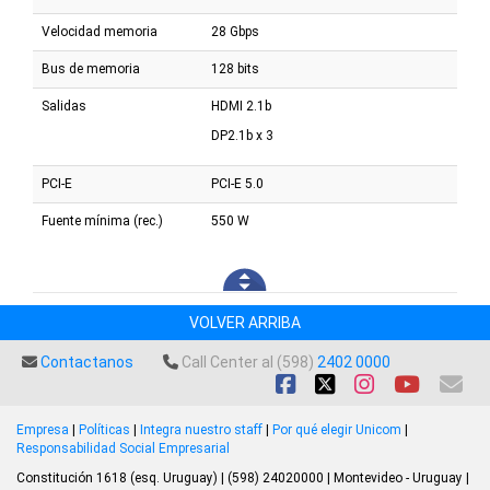
Velocidad memoria
28 Gbps
Bus de memoria
128 bits
Salidas
HDMI 2.1b
DP2.1b x 3
PCI-E
PCI-E 5.0
Fuente mínima (rec.)
550 W
VOLVER ARRIBA
Contactanos
Call Center al (598)
2402 0000
Empresa
|
Políticas
|
Integra nuestro staff
|
Por qué elegir Unicom
|
Responsabilidad Social Empresarial
Constitución 1618 (esq. Uruguay) | (598) 24020000 | Montevideo - Uruguay |