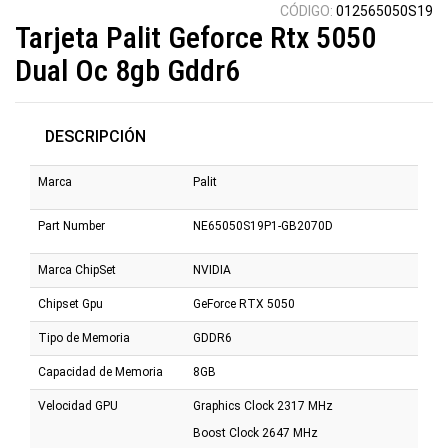
CÓDIGO:
012565050S19
Tarjeta Palit Geforce Rtx 5050
Dual Oc 8gb Gddr6
DESCRIPCIÓN
Marca
Palit
Part Number
NE65050S19P1-GB2070D
Marca ChipSet
NVIDIA
Chipset Gpu
GeForce RTX 5050
Tipo de Memoria
GDDR6
Capacidad de Memoria
8GB
Velocidad GPU
Graphics Clock 2317 MHz
Boost Clock 2647 MHz