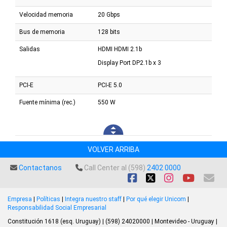
Velocidad memoria
20 Gbps
Bus de memoria
128 bits
Salidas
HDMI HDMI 2.1b
Display Port DP2.1b x 3
PCI-E
PCI-E 5.0
Fuente mínima (rec.)
550 W
VOLVER ARRIBA
Contactanos
Call Center al (598)
2402 0000
Empresa
|
Políticas
|
Integra nuestro staff
|
Por qué elegir Unicom
|
Responsabilidad Social Empresarial
Constitución 1618 (esq. Uruguay) | (598) 24020000 | Montevideo - Uruguay |