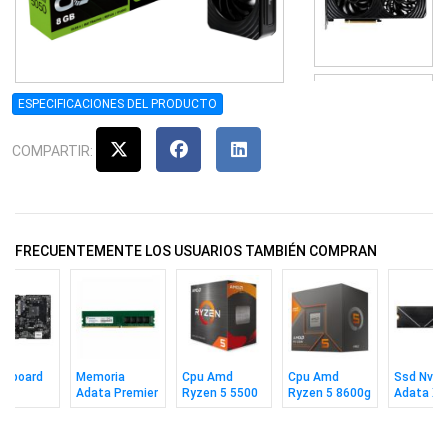
ESPECIFICACIONES DEL PRODUCTO
COMPARTIR:
FRECUENTEMENTE LOS USUARIOS TAMBIÉN COMPRAN
erboard
Memoria
Cpu Amd
Cpu Amd
Ssd Nvm
ck
Adata Premier
Ryzen 5 5500
Ryzen 5 8600g
Adata Xp
m-hdv
Ddr4 8gb 3200
Am4 Box
Am5 Box
S70 512g
 Am4
CL22
2280 M2
7400/63