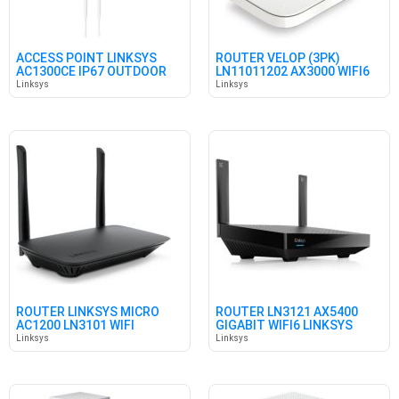
ACCESS POINT LINKSYS
ROUTER VELOP (3PK)
AC1300CE IP67 OUTDOOR
LN11011202 AX3000 WIFI6
POE+
LINKSYS
Linksys
Linksys
ROUTER LINKSYS MICRO
ROUTER LN3121 AX5400
AC1200 LN3101 WIFI
GIGABIT WIFI6 LINKSYS
Linksys
Linksys